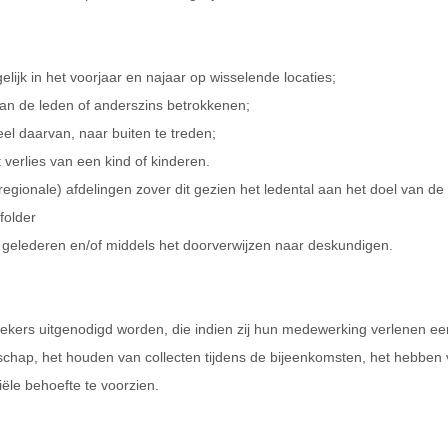
ijk in het voorjaar en najaar op wisselende locaties;
 aan de leden of anderszins betrokkenen;
eel daarvan, naar buiten te treden;
 verlies van een kind of kinderen.
regionale) afdelingen zover dit gezien het ledental aan het doel van de 
folder
n gelederen en/of middels het doorverwijzen naar deskundigen.
ekers uitgenodigd worden, die indien zij hun medewerking verlenen e
schap, het houden van collecten tijdens de bijeenkomsten, het hebben
iële behoefte te voorzien.